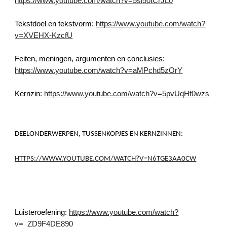
https://www.youtube.com/watch?v=5si50tCrJL0
Tekstdoel en tekstvorm:
https://www.youtube.com/watch?
v=XVEHX-KzcfU
Feiten, meningen, argumenten en conclusies:
https://www.youtube.com/watch?v=aMPchd5zOrY
Kernzin:
https://www.youtube.com/watch?v=5pvUqHf0wzs
DEELONDERWERPEN, TUSSENKOPJES EN KERNZINNEN:
HTTPS://WWW.YOUTUBE.COM/WATCH?V=N6TGE3AA0CW
Luisteroefening:
https://www.youtube.com/watch?
v=_ZD9F4DE890