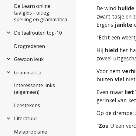
De Learn online
De wind 
huilde
taalgids - uitleg
zwart tasje en z
spelling en grammatica
Ergens
 jankte
 
De taalfouten top-10
"Echt een weert
Drogredenen
Hij 
hield
 het ha
zoveel uitgesch
Gewoon leuk
Voor hem 
verh
Grammatica
buiten 
viel
 niet
Interessante links
Even maar 
liet
(algemeen)
gerinkel van ke
Leestekens
Op de drempel 
Literatuur
"
Zou
 U een verd
Malapropisme