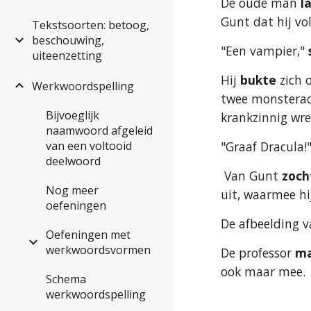
De oude man 
l
Gunt dat hij v
Tekstsoorten: betoog,
beschouwing,
"Een vampier," 
uiteenzetting
Hij 
bukte
 zich
Werkwoordspelling
twee monsterach
Bijvoeglijk
krankzinnig wre
naamwoord afgeleid
van een voltooid
"Graaf Dracula!
deelwoord
 Van Gunt 
zoch
Nog meer
uit, waarmee hi
oefeningen
De afbeelding v
Oefeningen met
werkwoordsvormen
De professor
 m
ook maar mee.
Schema
werkwoordspelling