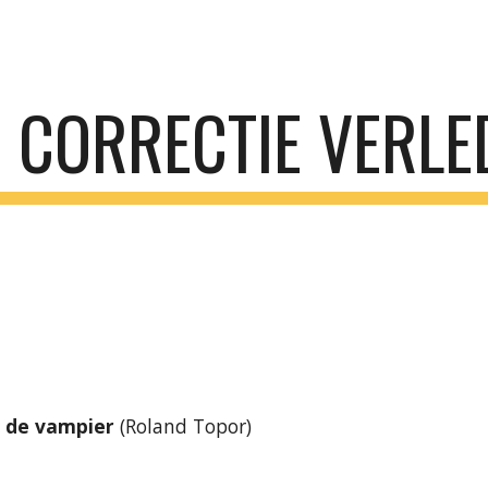
ip to main content
Skip to navigat
CORRECTIE VERLED
 de vampier
 (Roland Topor)