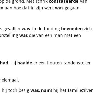
op de grond. Met schrik
 constateerde
 Van 
en
 aan hoe dat in zijn werk 
was
 gegaan.
s gevallen 
was
. In de tanding 
bevonden
 zich 
rstelling 
was
 die van een man met een 
 
had
. Hij 
haalde
 er een houten tandenstoker 
 helemaal.
 hij toch bezig
 was
, 
nam
) hij het familiezilver 