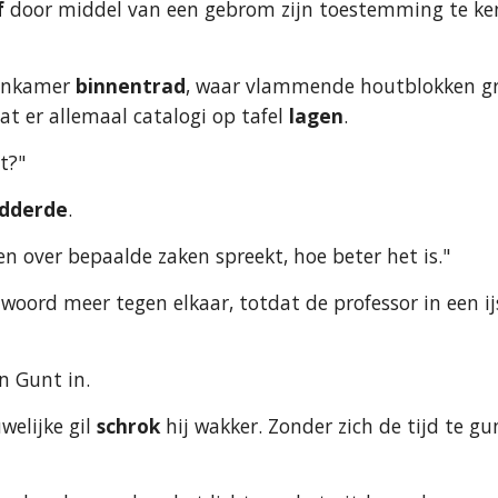
f
 door middel van een gebrom zijn toestemming te ken
onkamer 
binnentrad
, waar vlammende houtblokken gr
t er allemaal catalogi op tafel 
lagen
.
st?"
idderde
.
 over bepaalde zaken spreekt, hoe beter het is."
 woord meer tegen elkaar, totdat de professor in een i
n Gunt in.
elijke gil 
schrok
 hij wakker. Zonder zich de tijd te g