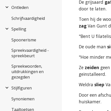
De grijsaard 
ga
Ontleden
door te laten.
Schrijfvaardigheid
Toen hij de wo
zag
 Van Gunt da
Spelling
"Bent U filateli
Spoonerisme
De oude man 
s
Spreekvaardigheid -
spreekbeurt
"Hoe minder men
Spreekwoorden,
Ze
 zeiden
 geen
uitdrukkingen en
geïnstalleerd.
gezegden
Weldra 
sliep 
Va
Stijlfiguren
Door een afschuw
Synoniemen
huiskamer.
Taaltoetsen