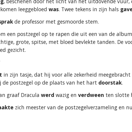
ag
, beschenen door het licht van het uitdovende vuur, 
olkomen leeggebloed 
was
. Twee tekens in zijn hals 
gav
sprak
 de professor met gesmoorde stem.
 om een postzegel op te rapen die uit een van de album
tige, grote, spitse, met bloed bevlekte tanden. De voo
ed gezicht.
"
t
 in zijn tasje, dat hij voor alle zekerheid meegebracht
j de postzegel op de plaats van het hart
 doorstak
.
an graaf Dracula 
werd
 wazig en 
verdween 
ten slotte
aakte
 zich meester van de postzegelverzameling en nu