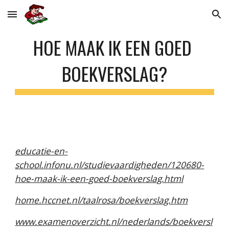
Skip to main content
Skip to navigation
HOE MAAK IK EEN GOED 
BOEKVERSLAG?
educatie-en-
school.infonu.nl/studievaardigheden/120680-
hoe-maak-ik-een-goed-boekverslag.html
home.hccnet.nl/taalrosa/boekverslag.htm
www.examenoverzicht.nl/nederlands/boekversl