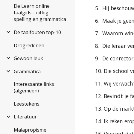
De Learn online
5.  Hij beschou
taalgids - uitleg
spelling en grammatica
6.  Maak je geen zo
De taalfouten top-10
7.  Waarom wind je j
Drogredenen
8.  Die leraar ver
9.  De conrecto
Gewoon leuk
10. Die school verze
Grammatica
11. Wij verwach
Interessante links
(algemeen)
12. Bevindt je fami
Leestekens
13. Op de markt
Literatuur
14. Ik reken ero
Malapropisme
15. Verwent dat