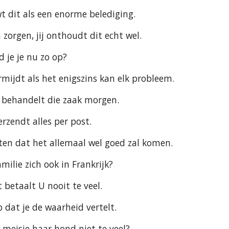
wt dit als een enorme belediging.
rgen, jij onthoudt dit echt wel.                                     
e nu zo op?                                                          
mijdt als het enigszins kan elk probleem.                       
r behandelt die zaak morgen.
ndt alles per post.                                                   
ten dat het allemaal wel goed zal komen.
lie zich ook in Frankrijk?                                           
 betaalt U nooit te veel.
p dat je de waarheid vertelt.
 meisje haar hond niet te veel?